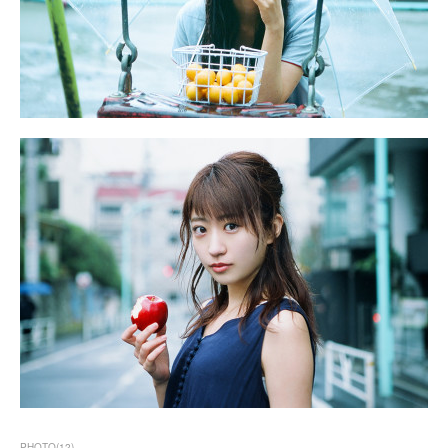
PHOTO
(
12
)