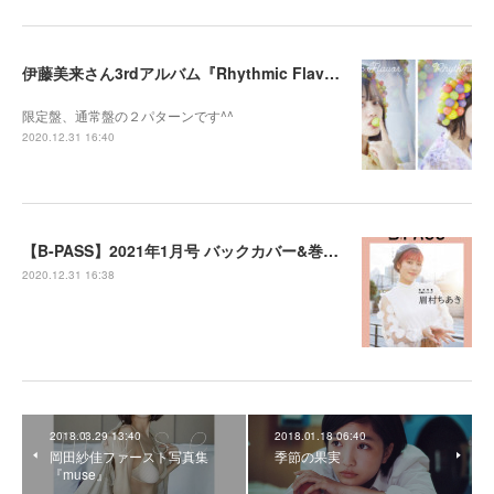
伊藤美来さん3rdアルバム『Rhythmic Flavor』のジャケット写真を撮影させて頂きました
限定盤、通常盤の２パターンです^^
2020.12.31 16:40
【B-PASS】2021年1月号 バックカバー&巻末特集：眉村ちあきさん 付録綴じ込みピンナップ撮影
2020.12.31 16:38
2018.03.29 13:40
2018.01.18 06:40
岡田紗佳ファースト写真集
季節の果実
『muse』