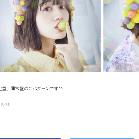
定盤、通常盤の２パターンです^^
OTO
(
12
)