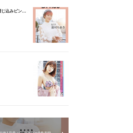
【B-PASS】2021年1月号 バックカバー&巻末特集：眉村ちあきさん 付録綴じ込みピンナップ撮影
2021年1月号 バックカバー&巻末特